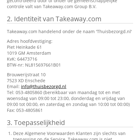
gecontroleerd door of onder de gemeenschappelijke
controle valt van Takeaway.com Group B.V.
2.
Identiteit van Takeaway.com
Takeaway.com handelend onder de naam 'Thuisbezorgd.nl'
Adres hoofdvestiging:
Piet Heinkade 61
1019 GM Amsterdam
KvK: 64473716
BTW-nr: NL815697661B01
Brouwerijstraat 10
7523 XD Enschede
Email:
info@thuisbezorgd.nl
Tel: 053-4805860 (bereikbaar van maandag tot en met
woensdag van 09:00 tot 23:00, donderdag en vrijdag van
09:00 tot 00:00, en zaterdag en zondag van 10:00 tot 00:00)
Fax: 053-4805861
3.
Toepasselijkheid
Deze Algemene Voorwaarden Klanten zijn slechts van
toepassing op de Service. Takeaway.com is niet