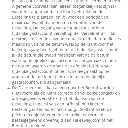
gastaccount aanmaakt die, tenzij anders vermeld in deze
Algemene Voorwaarden, alleen toegankelijk zal zijn (a)
vanaf het apparaat dat de Klant gebruikt om de
Bestelling te plaatsen; en (b) voor een periode van
maximaal twaalf maanden na de datum van de
Bestelling. De toegang van de Klant tot zijn/haar
tijdelijke gastaccount vervalt op de ''Vervaldatum'', dat
de vroegste van de volgende data is: (i) de datum die zes
maanden valt na de datum waarop de Klant voor het
laatst toegang heeft gehad tot de tijdelijke gastaccount;
(ii) de datum die twaalf maanden valt na de datum
waarop de tijdelijke gastaccount is aangemaakt; of (iii)
de datum waarop de Klant zich afmeldt bij zijn/haar
tijdelijke gastaccount, of de cache leegmaakt op het
apparaat dat de Klant gebruikte toen de tijdelijke
gastaccount werd aangemaakt.
De Overeenkomst kan alleen door het Bedrijf worden
uitgevoerd als de Klant correcte en volledige contact- en
adresgegevens verstrekt bij het plaatsen van de
Bestelling. In geval van een “Afhaal” of “Uit eten”
Bestelling is een adres niet nodig. De Klant heeft de
plicht om onjuistheden in verstrekte of vermelde
betaalgegevens onverwijld aan Takeaway.com of het
Bedrijf te melden.